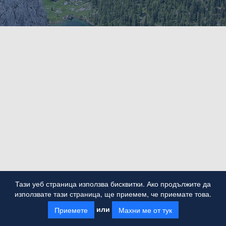
Тази уеб страница използва бисквитки. Ако продължите да
използвате тази страница, ще приемем, че приемате това.
или
Приемете
Махни ме от тук
Powered by GeoNetwork