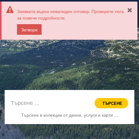
Заявката върна невалиден отговор. Проверете лога
НАЦИОНАЛЕН ПОРТАЛ ЗА
Превк
за повече подробности.
ПРОСТРАНСТВЕНИ ДАННИ
на
навиг
Затвори
ТЪРСЕНЕ
Търсене в
колекции от данни, услуги и карти ...